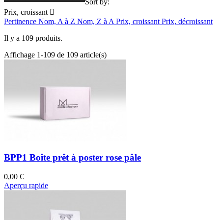
Main
Products
Sort by:
Prix, croissant

section
Pertinence
Nom, A à Z
Nom, Z à A
Prix, croissant
Prix, décroissant
Il y a 109 produits.
Affichage 1-109 de 109 article(s)
BPP1 Boîte prêt à poster rose pâle
0,00 €
Aperçu rapide