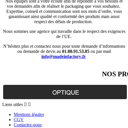
Nos équipes sont à votre écoute afin de répondre à vos besoins et
vos demandes afin de réaliser le packaging que vous souhaitez.
Expertise, conseil et communication sont nos mots d’ordre, vous
garantissant ainsi qualité et conformité des produits mais aussi
respect des délais de production.
Nous sommes une agence qui travaille dans le respect des exigences
de l’UE.
N’hésitez plus et contactez nous pour toute demande d’informations
ou demande de devis au
01.80.91.53.85
ou par mail
info@madeinfactory.fr
NOS PR
Liens
Liens utiles


utiles
Mentions légales
CGV
Contactez-nous