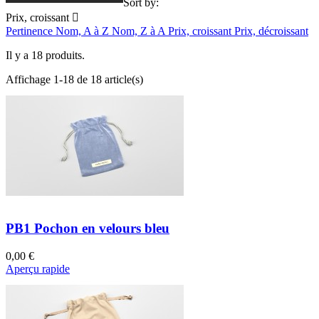
Main
Products
Sort by:
Prix, croissant

section
Pertinence
Nom, A à Z
Nom, Z à A
Prix, croissant
Prix, décroissant
Il y a 18 produits.
Affichage 1-18 de 18 article(s)
PB1 Pochon en velours bleu
0,00 €
Aperçu rapide