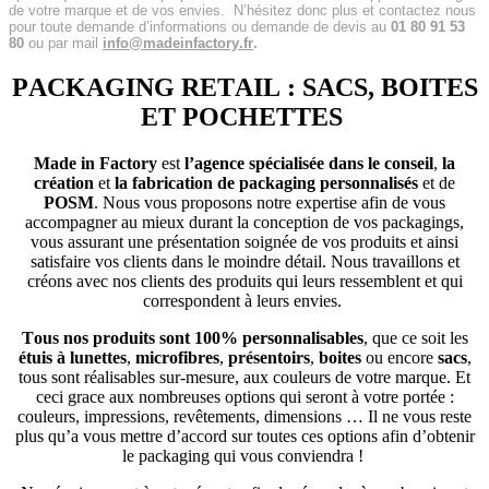
de votre marque et de vos envies.
N’hésitez donc plus et contactez nous
pour toute demande d’informations ou demande de devis au
01 80 91 53
80
ou par mail
info@madeinfactory.fr
.
PACKAGING RETAIL : SACS, BOITES
ET POCHETTES
Made in Factory
est
l’agence spécialisée dans le conseil
,
la
création
et
la fabrication de packaging personnalisés
et de
POSM
. Nous vous proposons notre expertise afin de vous
accompagner au mieux durant la conception de vos packagings,
vous assurant une présentation soignée de vos produits et ainsi
satisfaire vos clients dans le moindre détail. Nous travaillons et
créons avec nos clients des produits qui leurs ressemblent et qui
correspondent à leurs envies.
Tous nos produits sont 100% personnalisables
, que ce soit les
étuis à lunettes
,
microfibres
,
présentoirs
,
boites
ou encore
sacs
,
tous sont réalisables sur-mesure, aux couleurs de votre marque. Et
ceci grace aux nombreuses options qui seront à votre portée :
couleurs, impressions, revêtements, dimensions … Il ne vous reste
plus qu’a vous mettre d’accord sur toutes ces options afin d’obtenir
le packaging qui vous conviendra !