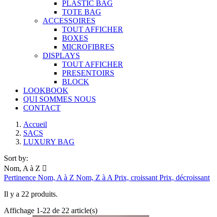
PLASTIC BAG
TOTE BAG
ACCESSOIRES
TOUT AFFICHER
BOXES
MICROFIBRES
DISPLAYS
TOUT AFFICHER
PRESENTOIRS
BLOCK
LOOKBOOK
QUI SOMMES NOUS
CONTACT
Main
Accueil
SACS
wrapper
LUXURY BAG
Main
Products
Sort by:
Nom, A à Z

section
Pertinence
Nom, A à Z
Nom, Z à A
Prix, croissant
Prix, décroissant
Il y a 22 produits.
Affichage 1-22 de 22 article(s)