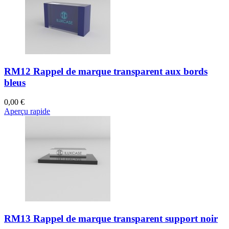
RM12 Rappel de marque transparent aux bords
bleus
0,00 €
Aperçu rapide
RM13 Rappel de marque transparent support noir