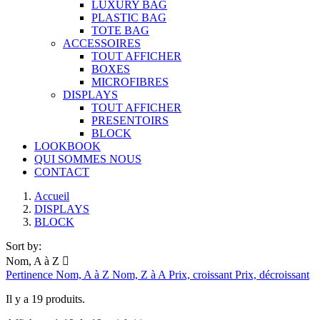
LUXURY BAG
PLASTIC BAG
TOTE BAG
ACCESSOIRES
TOUT AFFICHER
BOXES
MICROFIBRES
DISPLAYS
TOUT AFFICHER
PRESENTOIRS
BLOCK
LOOKBOOK
QUI SOMMES NOUS
CONTACT
Main
Accueil
DISPLAYS
wrapper
BLOCK
Main
Products
Sort by:
Nom, A à Z

section
Pertinence
Nom, A à Z
Nom, Z à A
Prix, croissant
Prix, décroissant
Il y a 19 produits.