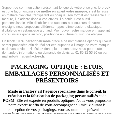
Support de communication présentant le logo de votre enseigne, le
block
est une façon originale de
mettre en avant votre marque
, il est lui aussi
en matière plexiglas transparent ou opaque, son format est réalisable sur
mesure, il s’adapte donc à vos envies. La couleur est aussi
personnalisable. Afin d’habiller ces supports aux couleurs de votre
enseigne nous proposons différents
types d’impression : classique,
digitale ou en estampage à chaud. Promouvoir votre marque en rappelant
votre univers grâce au bloc, positionné en vitrine ou sur une étagère.
Un block
100% personnalisable
grâce à de nombreuses options qui vous
seront proposées afin de réaliser ces supports à l’image de votre marque
et de vos envies.
N’hésitez donc plus et contactez nous pour toute
demande d’informations ou demande de devis au
01 80 91 53 80
ou par
mail
info@madeinfactory.fr
.
PACKAGING OPTIQUE : ÉTUIS,
EMBALLAGES PERSONNALISÉS ET
PRÉSENTOIRS
Made in Factory
est
l’agence spécialisée dans le conseil
,
la
création et la fabrication de packaging personnalisés
et de
POSM
. Elle est experte en produits optiques. Nous vous proposons
notre expertise afin de vous accompagner au mieux durant la
conception de vos packagings, vous assurant une présentation