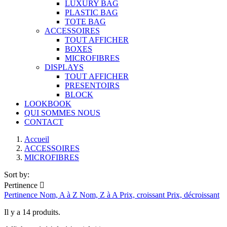
LUXURY BAG
PLASTIC BAG
TOTE BAG
ACCESSOIRES
TOUT AFFICHER
BOXES
MICROFIBRES
DISPLAYS
TOUT AFFICHER
PRESENTOIRS
BLOCK
LOOKBOOK
QUI SOMMES NOUS
CONTACT
Main
Accueil
ACCESSOIRES
wrapper
MICROFIBRES
Main
Products
Sort by:
Pertinence

section
Pertinence
Nom, A à Z
Nom, Z à A
Prix, croissant
Prix, décroissant
Il y a 14 produits.