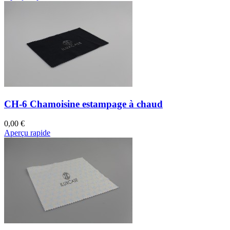
CH-6 Chamoisine estampage à chaud
0,00 €
Aperçu rapide