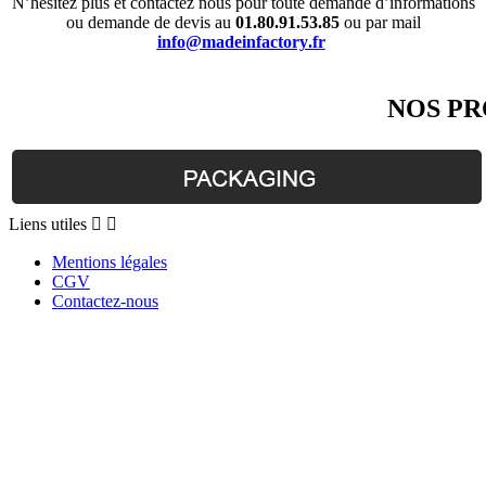
N’hésitez plus et contactez nous pour toute demande d’informations
ou demande de devis au
01.80.91.53.85
ou par mail
info@madeinfactory.fr
NOS PR
Liens
Liens utiles


utiles
Mentions légales
CGV
Contactez-nous