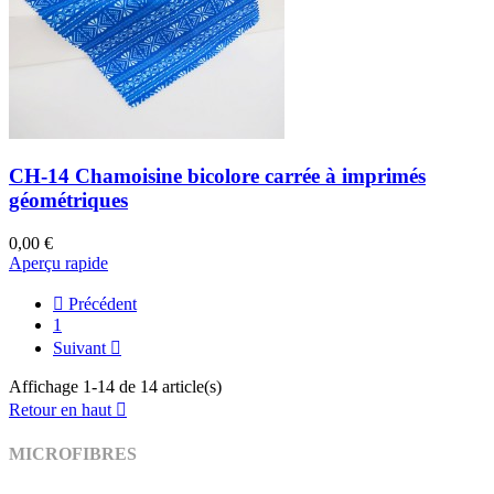
CH-14 Chamoisine bicolore carrée à imprimés
géométriques
0,00 €
Aperçu rapide

Précédent
1
Suivant

Affichage 1-14 de 14 article(s)
Retour en haut

MICROFIBRES