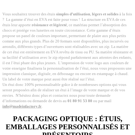
Vous souhaitez trouver des étuis
simples d’utilisation
,
légers et solides
à la fois
?
La gamme d’étui en EVA est faite pour vous !
La structure en EVA de ces
étuis leur apporte
résistance et légèreté
, ce matériau permet l’absorption des
chocs et protège vos lunettes en toute circonstance. Cette gamme d’étuis
propose un panel de couleurs important, permettant de plaire aux plus petits
comme aux plus grands. Plus de 20 formats sont disponibles, plus incurvés ou
arrondis, différents types d’ouvertures sont réalisables avec un zip. La matière
de cet étui est entièrement en EVA revêtu de tissu ou PU. Sa matière résistante et
sa facilité d’utilisation avec le zip répond parfaitement aux attentes des enfants,
il est l’étui phare des plus jeunes.
L’impression de votre logo aux couleurs de
votre enseigne finalisera la personnalisation de l’étui, nous vous proposons une
impression classique, digitale, en débossage ou encore en estampage à chaud.
Un label de votre marque peut aussi être réalisé sur l’étui.
Un étui donc 100% personnalisable grâce à de nombreuses options qui vous
seront proposées afin de réaliser un étui à l’image de votre marque et de vos
envies.
N’hésitez donc plus et contactez nous pour toute demande
d’informations ou demande de devis au
01 80 91 53 80
ou par mail
info@madeinfactory.fr
.
PACKAGING OPTIQUE : ÉTUIS,
EMBALLAGES PERSONNALISÉS ET