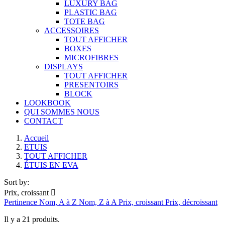
LUXURY BAG
PLASTIC BAG
TOTE BAG
ACCESSOIRES
TOUT AFFICHER
BOXES
MICROFIBRES
DISPLAYS
TOUT AFFICHER
PRESENTOIRS
BLOCK
LOOKBOOK
QUI SOMMES NOUS
CONTACT
Main
Accueil
ETUIS
wrapper
TOUT AFFICHER
ÉTUIS EN EVA
Main
Products
Sort by:
Prix, croissant

section
Pertinence
Nom, A à Z
Nom, Z à A
Prix, croissant
Prix, décroissant
Il y a 21 produits.