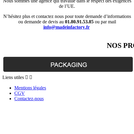
Nous sommes une agence qui travaille dans le respect des exigences
de l’UE.
N’hésitez plus et contactez nous pour toute demande d’informations
ou demande de devis au
01.80.91.53.85
ou par mail
info@madeinfactory.fr
NOS PR
Liens
Liens utiles


utiles
Mentions légales
CGV
Contactez-nous